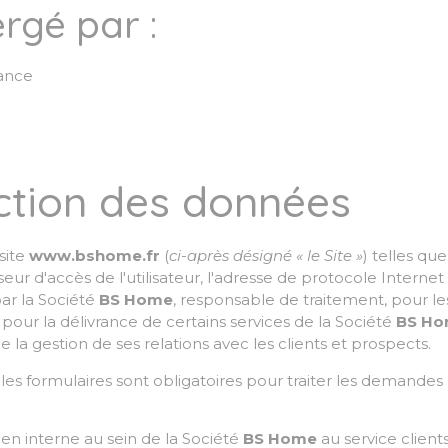
rgé par :
ance
ection des données
 site
www.bshome.fr
(
ci-après désigné « le Site »
) telles qu
sseur d'accès de l'utilisateur, l'adresse de protocole Internet
 par la Société
BS Home
, responsable de traitement, pour les
ur la délivrance de certains services de la Société
BS H
 la gestion de ses relations avec les clients et prospects.
les formulaires sont obligatoires pour traiter les demandes d
 interne au sein de la Société
BS Home
au service clients