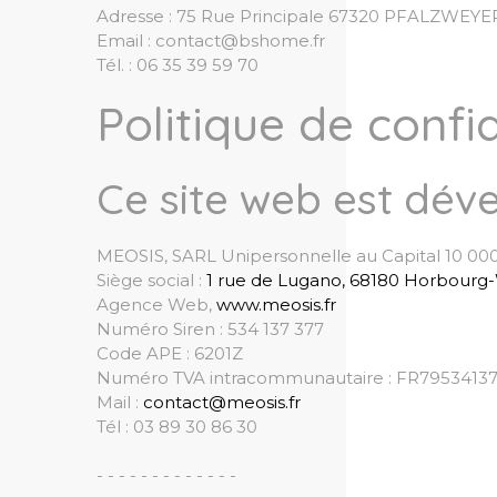
Adresse : 75 Rue Principale 67320 PFALZWEYE
Email : contact@bshome.fr
Tél. : 06 35 39 59 70
Politique de confi
Ce site web est déve
MEOSIS, SARL Unipersonnelle au Capital 10 0
Siège social :
1 rue de Lugano, 68180 Horbourg
Agence Web,
www.meosis.fr
Numéro Siren : 534 137 377
Code APE : 6201Z
Numéro TVA intracommunautaire : FR7953413
Mail :
contact@meosis.fr
Tél : 03 89 30 86 30
- - - - - - - - - - - - -