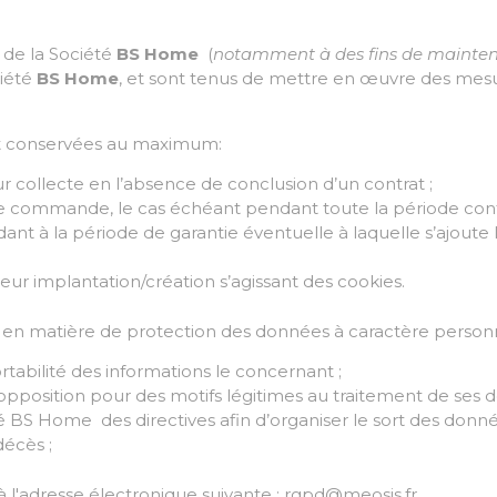
 de la Société
BS Home
(
notamment à des fins de mainten
ciété
BS Home
, et sont tenus de mettre en œuvre des mes
ont conservées au maximum:
 collecte en l’absence de conclusion d’un contrat ;
ne commande, le cas échéant pendant toute la période cont
t à la période de garantie éventuelle à laquelle s’ajoute l
ur implantation/création s’agissant des cookies.
 matière de protection des données à caractère personnel, 
ortabilité des informations le concernant ;
d’opposition pour des motifs légitimes au traitement de ses 
té
BS Home
des directives afin d’organiser le sort des don
décès ;
t à l'adresse électronique suivante : rgpd@meosis.fr
.