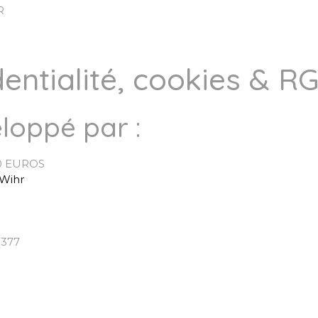
R
dentialité, cookies & R
loppé par :
00 EUROS
-Wihr
7377