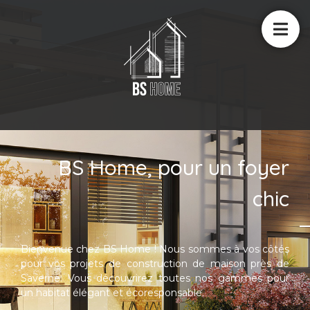
BS Home, pour un foyer
chic
Bienvenue chez BS Home ! Nous sommes à vos côtés
pour vos projets de construction de maison près de
Saverne. Vous découvrirez toutes nos gammes pour
un habitat élégant et écoresponsable.